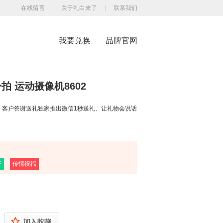
在线留言
|
关于礼白来了
|
联系我们
我要兑换
品牌官网
身拍 运动摄像机8602
、客户答谢送礼独家推出微信1秒送礼、让礼物会说话、礼物
证
传情祝福