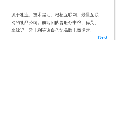
源于礼业、技术驱动、根植互联网。最懂互联
整合供应产
礼盘/U盘礼品卡
Mini微信U礼
网的礼品公司。前端团队曾服务中粮、德芙、
免库存缺货
李锦记、雅士利等诸多传统品牌电商运营。
达。
了解详情
了解详情
Next