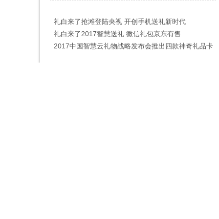
礼白来了抢滩登陆央视 开创手机送礼新时代
中关村软件协会、北京市礼品流
互联网礼品券
礼白来了2017智慧送礼 微信礼包京东有售
荐礼品卡册定制服务创新型企业
2017中国智慧云礼物战略发布会推出四款神奇礼品卡
了解详情