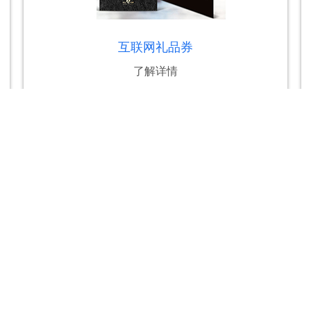
通协会会长推
礼白来了一直坚持技术创新，致力提升送礼效
微信礼包
果，提高收礼满意度。目前，礼白来了是唯一
一家开放礼赠效果监测的礼品卡册服务公司
了解详情
定制流程