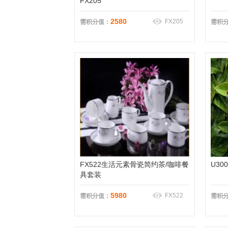
FX205
2580
FX205
需积分值：
需积
FX522生活元素骨瓷简约茶/咖啡餐
U3
具套装
5980
FX522
需积分值：
需积