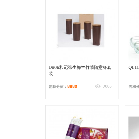
D806和记张生梅兰竹菊随意杯套
QL
装
8880
D806
需积分值：
需积