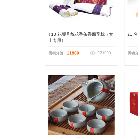
T10 花颜月貌花香茶香四季枕（女
z1
士专用）
11880
CZ1009
需积分值：
需积